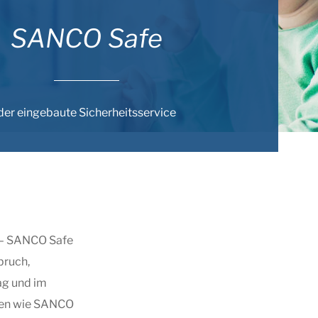
SANCO Safe
der eingebaute Sicherheitsservice
o – SANCO Safe
bruch,
ag und im
ten wie SANCO