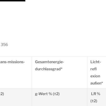
 356
rans-missions-
Gesamtenergie-
Licht-
durchlassgrad*
refl
exion
außen*
±2)
g-Wert % (±2)
LR %
(±2)