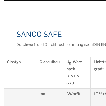
SANCO SAFE
Durchwurf- und Durchbruchhemmung nach DIN EN
Glastyp
Glasaufbau
U
-Wert
Lichtt
g
nach
grad*
DIN EN
673
mm
W/m²K
LT % (