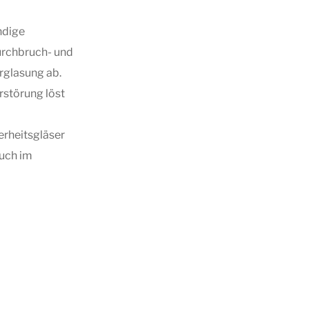
ndige
urchbruch- und
glasung ab.
störung löst
rheitsgläser
auch im