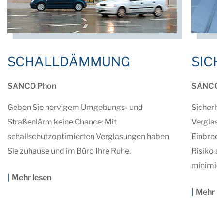
SCHALLDÄMMUNG
SIC
SANCO Phon
SANCO
Geben Sie nervigem Umgebungs- und
Sicherh
Straßenlärm keine Chance: Mit
Verglas
schallschutzoptimierten Verglasungen haben
Einbre
Sie zuhause und im Büro Ihre Ruhe.
Risiko
minimie
Mehr lesen
Mehr 