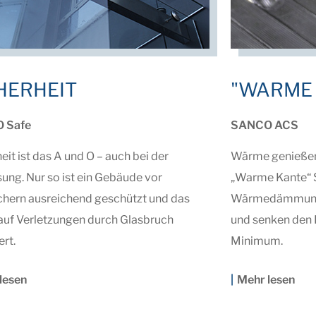
HERHEIT
"WARME
 Safe
SANCO ACS
eit ist das A und O – auch bei der
Wärme genießen
ung. Nur so ist ein Gebäude vor
„Warme Kante“ 
chern ausreichend geschützt und das
Wärmedämmung 
 auf Verletzungen durch Glasbruch
und senken den H
rt.
Minimum.
lesen
Mehr lesen